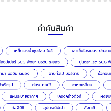
คำค้นสินค้า
เหล็กรางน้ำชุบกัลวาไนซ์
เสาเข็มไอระยอง ปลวกแด
สือซุปเปอร์ SCG พัทยา บ่อวิน ระยอง
ปูนตราแรด SCG พั
ทยา บ่อวิน ระยอง
ฉาบทั่วไป มอร์ตาร์
รั้วคอน
สำเร็จรูป
ท่อระบายนำ้
เสาหกเหลี่ยม
แผ่นระบายอากาศ
โครงคร่าวตัวซี
ผงยิบ
ท่อพีวีซี
อุปกรณ์ปะปา
สังกะสี