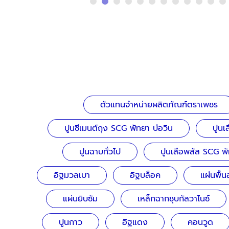
ตัวแทนจำหน่ายผลิตภัณฑ์ตราเพชร
ปูนซีเมนต์ถุง SCG พัทยา บ่อวิน
ปูนเ
ปูนฉาบทั่วไป
ปูนเสือพลัส SCG พั
อิฐมวลเบา
อิฐบล็อค
แผ่นพื้น
แผ่นยิบซัม
เหล็กฉากชุบกัลวาไนซ์
ปูนกาว
อิฐแดง
คอนวูด