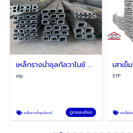
เหล็กรางน้ำชุลกัลวาไนซ์ HDG ระยอง ชลบุรี บ่อวิน ปลวกแดง
stp
STP
ดูรายละเอียด
เหล็กรางน้ำชุบกัลวาไนซ์
เสาเข็มไอระยอง ปลว