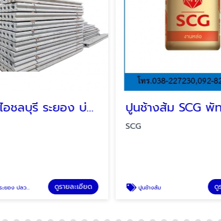
เสาเข็มไอชลบุรี ระยอง บ่อวิน ปลวกแดง
SCG
ดูรายละเอียด
ดู
กแดง บ่อวิน ชลบุรี
ปูนช้างส้ม