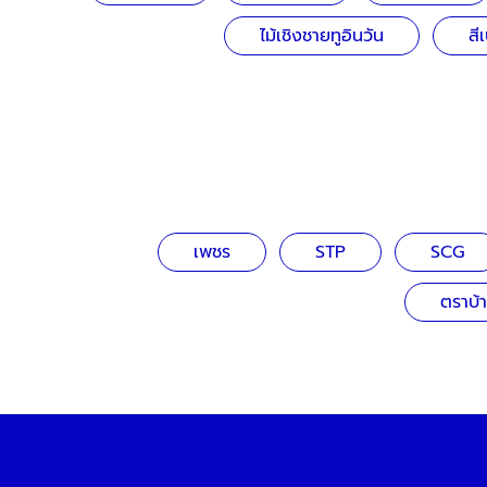
ไม้เชิงชายทูอินวัน
สี
เพชร
STP
SCG
ตราบ้