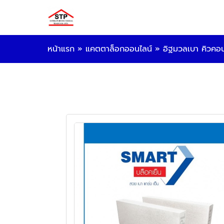
หน้าแรก
»
แคตตาล็อกออนไลน์
»
อิฐมวลเบา คิวคอน