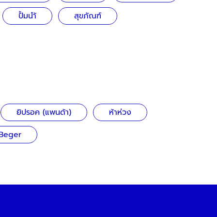
ปั้มนำ้
สุขภัณฑ์
ยิปรอค (แพนด้า)
ห้าห่วง
ฺBeger