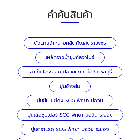
คำค้นสินค้า
ตัวแทนจำหน่ายผลิตภัณฑ์ตราเพชร
เหล็กรางน้ำชุบกัลวาไนซ์
เสาเข็มไอระยอง ปลวกแดง บ่อวิน ชลบุรี
ปูนช้างส้ม
ปูนซีเมนต์ถุง SCG พัทยา บ่อวิน
ปูนเสือซุปเปอร์ SCG พัทยา บ่อวิน ระยอง
ปูนตราแรด SCG พัทยา บ่อวิน ระยอง