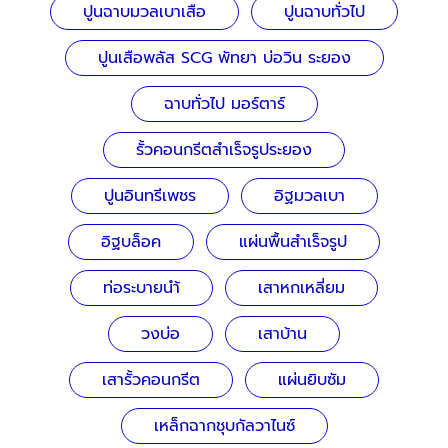
ปูนฉาบมวลเบาเสือ
ปูนฉาบทั่วไป
ปูนเสือพลัส SCG พัทยา บ่อวิน ระยอง
ฉาบทั่วไป มอร์ตาร์
รั้วคอนกรีตสำเร็จรูประยอง
ปูนอินทรีเพชร
อิฐมวลเบา
อิฐบล็อค
แผ่นพื้นสำเร็จรูป
ท่อระบายนำ้
เสาหกเหลี่ยม
วงบ่อ
เสาบ้าน
เสารั้วคอนกรีต
แผ่นยิบซัม
เหล็กฉากชุบกัลวาไนซ์