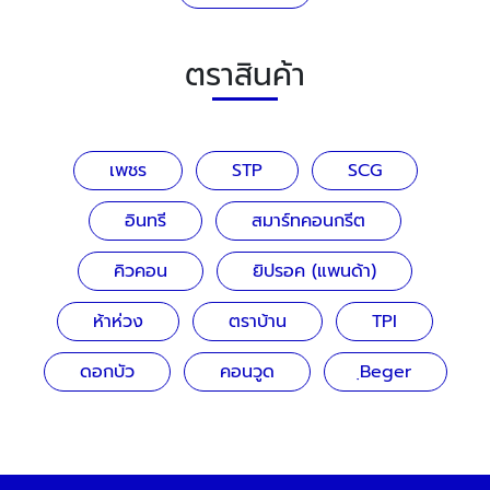
ตราสินค้า
เพชร
STP
SCG
อินทรี
สมาร์ทคอนกรีต
คิวคอน
ยิปรอค (แพนด้า)
ห้าห่วง
ตราบ้าน
TPI
ดอกบัว
คอนวูด
ฺBeger