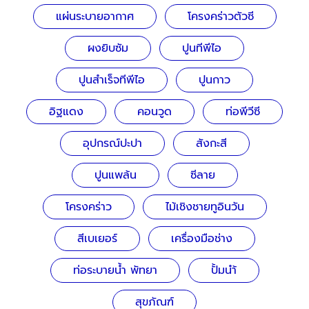
แผ่นระบายอากาศ
โครงคร่าวตัวซี
ผงยิบซัม
ปูนทีพีไอ
ปูนสำเร็จทีพีไอ
ปูนกาว
อิฐแดง
คอนวูด
ท่อพีวีซี
อุปกรณ์ปะปา
สังกะสี
ปูนแพล้น
ซีลาย
โครงคร่าว
ไม้เชิงชายทูอินวัน
สีเบเยอร์
เครื่องมือช่าง
ท่อระบายน้ำ พัทยา
ปั้มนำ้
สุขภัณฑ์