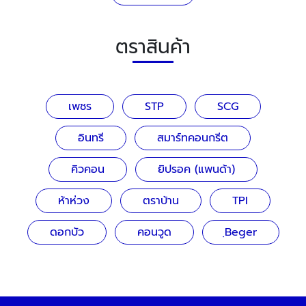
ตราสินค้า
เพชร
STP
SCG
อินทรี
สมาร์ทคอนกรีต
คิวคอน
ยิปรอค (แพนด้า)
ห้าห่วง
ตราบ้าน
TPI
ดอกบัว
คอนวูด
ฺBeger