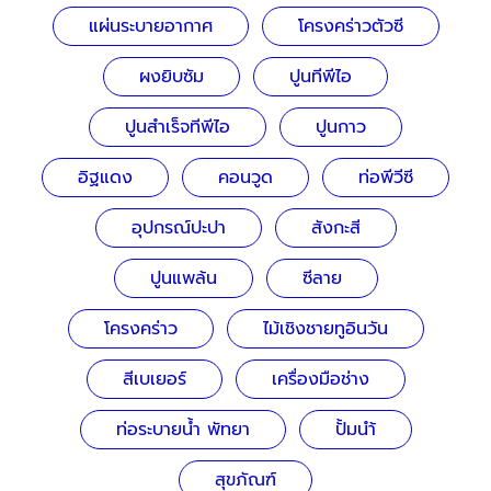
แผ่นระบายอากาศ
โครงคร่าวตัวซี
ผงยิบซัม
ปูนทีพีไอ
ปูนสำเร็จทีพีไอ
ปูนกาว
อิฐแดง
คอนวูด
ท่อพีวีซี
อุปกรณ์ปะปา
สังกะสี
ปูนแพล้น
ซีลาย
โครงคร่าว
ไม้เชิงชายทูอินวัน
สีเบเยอร์
เครื่องมือช่าง
ท่อระบายน้ำ พัทยา
ปั้มนำ้
สุขภัณฑ์