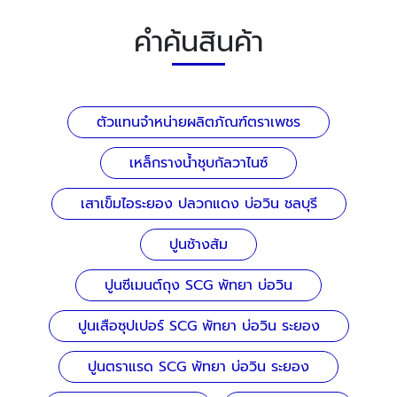
คำค้นสินค้า
ตัวแทนจำหน่ายผลิตภัณฑ์ตราเพชร
เหล็กรางน้ำชุบกัลวาไนซ์
เสาเข็มไอระยอง ปลวกแดง บ่อวิน ชลบุรี
ปูนช้างส้ม
ปูนซีเมนต์ถุง SCG พัทยา บ่อวิน
ปูนเสือซุปเปอร์ SCG พัทยา บ่อวิน ระยอง
ปูนตราแรด SCG พัทยา บ่อวิน ระยอง