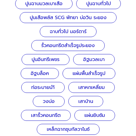
ปูนฉาบมวลเบาเสือ
ปูนฉาบทั่วไป
ปูนเสือพลัส SCG พัทยา บ่อวิน ระยอง
ฉาบทั่วไป มอร์ตาร์
รั้วคอนกรีตสำเร็จรูประยอง
ปูนอินทรีเพชร
อิฐมวลเบา
อิฐบล็อค
แผ่นพื้นสำเร็จรูป
ท่อระบายนำ้
เสาหกเหลี่ยม
วงบ่อ
เสาบ้าน
เสารั้วคอนกรีต
แผ่นยิบซัม
เหล็กฉากชุบกัลวาไนซ์