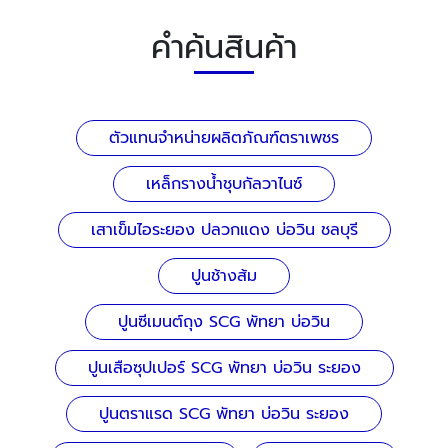
คำค้นสินค้า
ตัวแทนจำหน่ายผลิตภัณฑ์ตราเพชร
เหล็กรางน้ำชุบกัลวาไนซ์
เสาเข็มไอระยอง ปลวกแดง บ่อวิน ชลบุรี
ปูนช้างส้ม
ปูนซีเมนต์ถุง SCG พัทยา บ่อวิน
ปูนเสือซุปเปอร์ SCG พัทยา บ่อวิน ระยอง
ปูนตราแรด SCG พัทยา บ่อวิน ระยอง