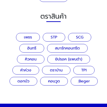
ตราสินค้า
เพชร
STP
SCG
อินทรี
สมาร์ทคอนกรีต
คิวคอน
ยิปรอค (แพนด้า)
ห้าห่วง
ตราบ้าน
TPI
ดอกบัว
คอนวูด
ฺBeger