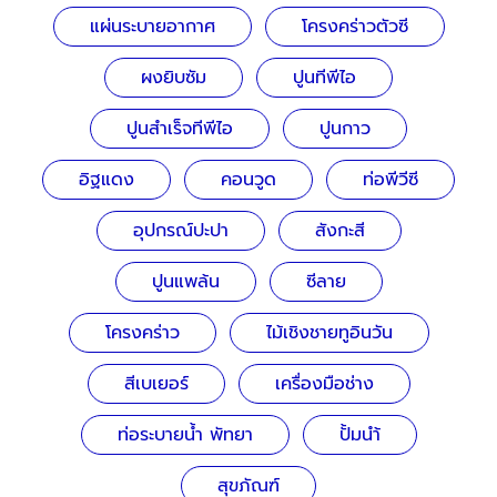
แผ่นระบายอากาศ
โครงคร่าวตัวซี
ผงยิบซัม
ปูนทีพีไอ
ปูนสำเร็จทีพีไอ
ปูนกาว
อิฐแดง
คอนวูด
ท่อพีวีซี
อุปกรณ์ปะปา
สังกะสี
ปูนแพล้น
ซีลาย
โครงคร่าว
ไม้เชิงชายทูอินวัน
สีเบเยอร์
เครื่องมือช่าง
ท่อระบายน้ำ พัทยา
ปั้มนำ้
สุขภัณฑ์