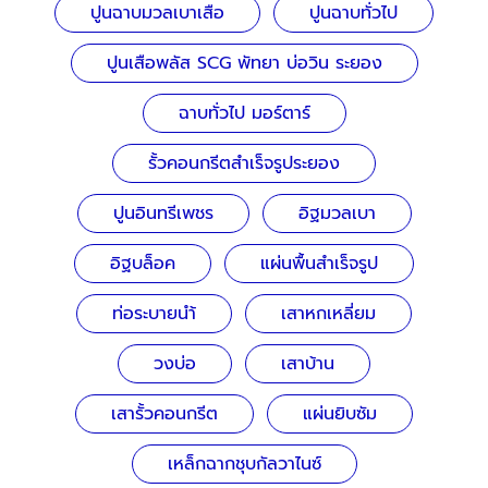
ปูนฉาบมวลเบาเสือ
ปูนฉาบทั่วไป
ปูนเสือพลัส SCG พัทยา บ่อวิน ระยอง
ฉาบทั่วไป มอร์ตาร์
รั้วคอนกรีตสำเร็จรูประยอง
ปูนอินทรีเพชร
อิฐมวลเบา
อิฐบล็อค
แผ่นพื้นสำเร็จรูป
ท่อระบายนำ้
เสาหกเหลี่ยม
วงบ่อ
เสาบ้าน
เสารั้วคอนกรีต
แผ่นยิบซัม
เหล็กฉากชุบกัลวาไนซ์