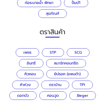
ท่อระบายน้ำ พัทยา
ปั้มนำ้
สุขภัณฑ์
ตราสินค้า
เพชร
STP
SCG
อินทรี
สมาร์ทคอนกรีต
คิวคอน
ยิปรอค (แพนด้า)
ห้าห่วง
ตราบ้าน
TPI
ดอกบัว
คอนวูด
ฺBeger