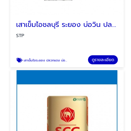
เสาเข็มไอชลบุรี ระยอง บ่อวิน ปลวกแดง
STP
ดูรายละเอียด
เสาเข็มไอระยอง ปลวกแดง บ่อวิน ชลบุรี