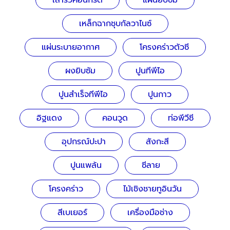
เสารั้วคอนกรีต
แผ่นยิบซัม
เหล็กฉากชุบกัลวาไนซ์
แผ่นระบายอากาศ
โครงคร่าวตัวซี
ผงยิบซัม
ปูนทีพีไอ
ปูนสำเร็จทีพีไอ
ปูนกาว
อิฐแดง
คอนวูด
ท่อพีวีซี
อุปกรณ์ปะปา
สังกะสี
ปูนแพล้น
ซีลาย
โครงคร่าว
ไม้เชิงชายทูอินวัน
สีเบเยอร์
เครื่องมือช่าง