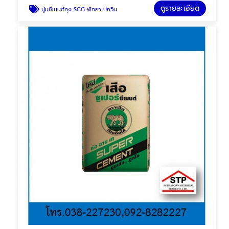
ดูรายละเอียด
ปูนซีเมนต์ถุง SCG พัทยา บ่อวิน