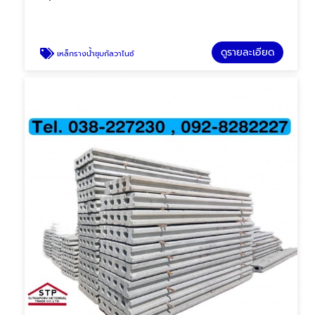
ดูรายละเอียด
เหล็กรางน้ำชุบกัลวาไนซ์