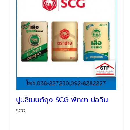
ปูนซีเมนต์ถุง SCG พัทยา บ่อวิน
SCG