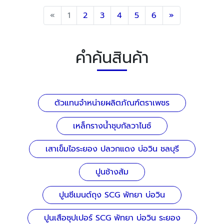
Previous
Next
«
1
2
3
4
5
6
»
คำค้นสินค้า
ตัวแทนจำหน่ายผลิตภัณฑ์ตราเพชร
เหล็กรางน้ำชุบกัลวาไนซ์
เสาเข็มไอระยอง ปลวกแดง บ่อวิน ชลบุรี
ปูนช้างส้ม
ปูนซีเมนต์ถุง SCG พัทยา บ่อวิน
ปูนเสือซุปเปอร์ SCG พัทยา บ่อวิน ระยอง