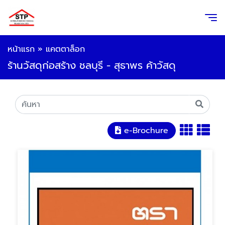
หน้าแรก
»
แคตตาล็อก
ร้านวัสดุก่อสร้าง ชลบุรี - สุธาพร ค้าวัสดุ
e-Brochure