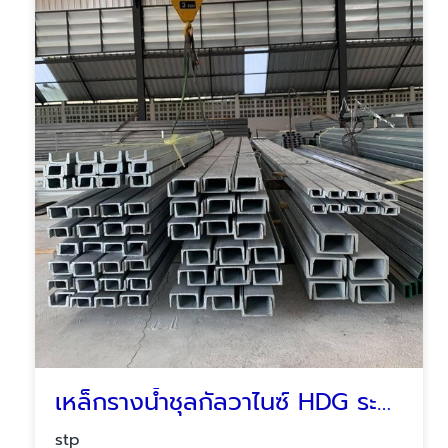
เหล็กรางน้ำชุลกัลวาไนซ์ HDG ระยอง ชลบุรี บ่อวิน ปลวกแดง
stp