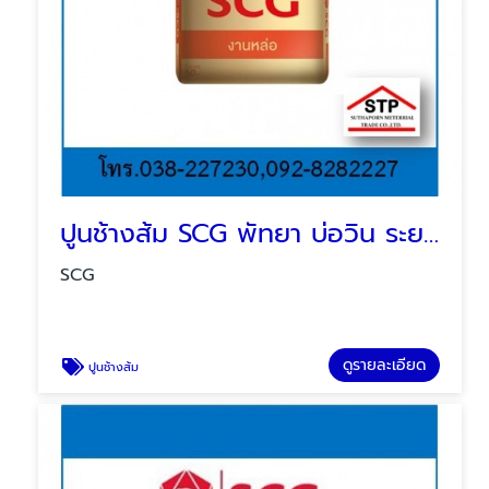
ปูนช้างส้ม SCG พัทยา บ่อวิน ระยอง
SCG
ดูรายละเอียด
ปูนช้างส้ม