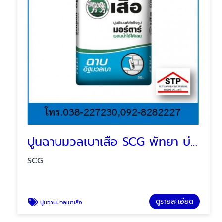
ปูนฉาบมวลเบาเสือ SCG พัทยา บ่อวิน ระยอง
SCG
ดูรายละเอียด
ปูนฉาบมวลเบาเสือ