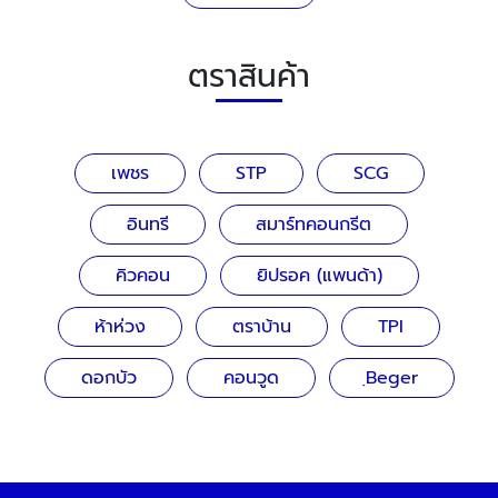
ตราสินค้า
เพชร
STP
SCG
อินทรี
สมาร์ทคอนกรีต
คิวคอน
ยิปรอค (แพนด้า)
ห้าห่วง
ตราบ้าน
TPI
ดอกบัว
คอนวูด
ฺBeger