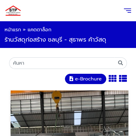
หน้าแรก
»
แคตตาล็อก
ร้านวัสดุก่อสร้าง ชลบุรี - สุธาพร ค้าวัสดุ
e-Brochure