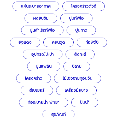
แผ่นระบายอากาศ
โครงคร่าวตัวซี
ผงยิบซัม
ปูนทีพีไอ
ปูนสำเร็จทีพีไอ
ปูนกาว
อิฐแดง
คอนวูด
ท่อพีวีซี
อุปกรณ์ปะปา
สังกะสี
ปูนแพล้น
ซีลาย
โครงคร่าว
ไม้เชิงชายทูอินวัน
สีเบเยอร์
เครื่องมือช่าง
ท่อระบายน้ำ พัทยา
ปั้มนำ้
สุขภัณฑ์