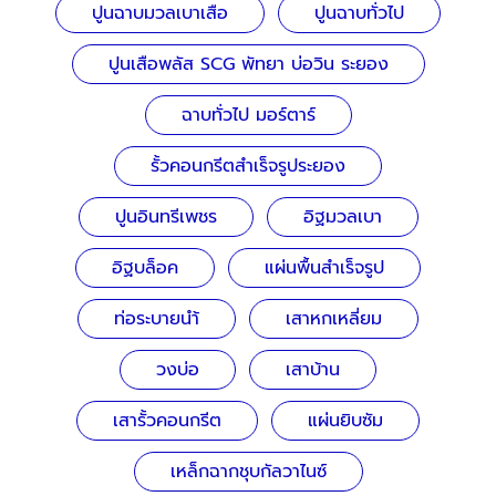
ปูนฉาบมวลเบาเสือ
ปูนฉาบทั่วไป
ปูนเสือพลัส SCG พัทยา บ่อวิน ระยอง
ฉาบทั่วไป มอร์ตาร์
รั้วคอนกรีตสำเร็จรูประยอง
ปูนอินทรีเพชร
อิฐมวลเบา
อิฐบล็อค
แผ่นพื้นสำเร็จรูป
ท่อระบายนำ้
เสาหกเหลี่ยม
วงบ่อ
เสาบ้าน
เสารั้วคอนกรีต
แผ่นยิบซัม
เหล็กฉากชุบกัลวาไนซ์