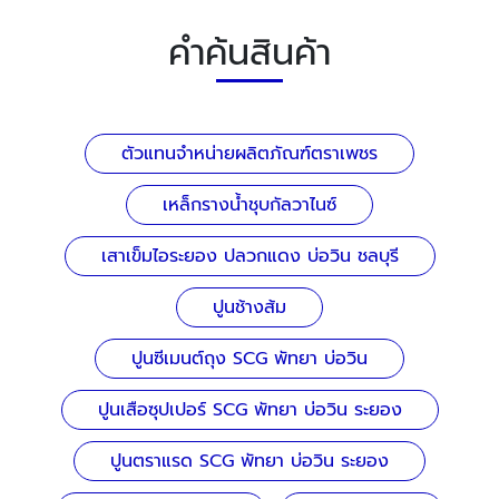
คำค้นสินค้า
ตัวแทนจำหน่ายผลิตภัณฑ์ตราเพชร
เหล็กรางน้ำชุบกัลวาไนซ์
เสาเข็มไอระยอง ปลวกแดง บ่อวิน ชลบุรี
ปูนช้างส้ม
ปูนซีเมนต์ถุง SCG พัทยา บ่อวิน
ปูนเสือซุปเปอร์ SCG พัทยา บ่อวิน ระยอง
ปูนตราแรด SCG พัทยา บ่อวิน ระยอง