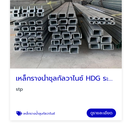
เหล็กรางน้ำชุลกัลวาไนซ์ HDG ระยอง ชลบุรี บ่อวิน ปลวกแดง
stp
ดูรายละเอียด
เหล็กรางน้ำชุบกัลวาไนซ์