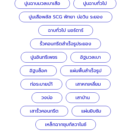
ปูนฉาบมวลเบาเสือ
ปูนฉาบทั่วไป
ปูนเสือพลัส SCG พัทยา บ่อวิน ระยอง
ฉาบทั่วไป มอร์ตาร์
รั้วคอนกรีตสำเร็จรูประยอง
ปูนอินทรีเพชร
อิฐมวลเบา
อิฐบล็อค
แผ่นพื้นสำเร็จรูป
ท่อระบายนำ้
เสาหกเหลี่ยม
วงบ่อ
เสาบ้าน
เสารั้วคอนกรีต
แผ่นยิบซัม
เหล็กฉากชุบกัลวาไนซ์