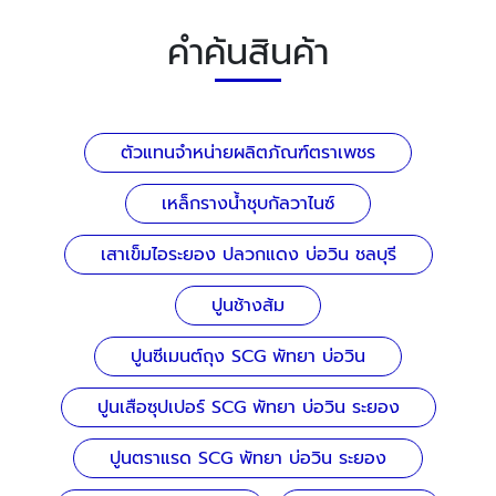
คำค้นสินค้า
ตัวแทนจำหน่ายผลิตภัณฑ์ตราเพชร
เหล็กรางน้ำชุบกัลวาไนซ์
เสาเข็มไอระยอง ปลวกแดง บ่อวิน ชลบุรี
ปูนช้างส้ม
ปูนซีเมนต์ถุง SCG พัทยา บ่อวิน
ปูนเสือซุปเปอร์ SCG พัทยา บ่อวิน ระยอง
ปูนตราแรด SCG พัทยา บ่อวิน ระยอง