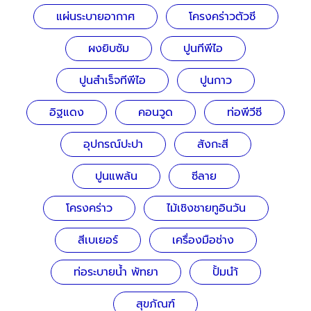
แผ่นระบายอากาศ
โครงคร่าวตัวซี
ผงยิบซัม
ปูนทีพีไอ
ปูนสำเร็จทีพีไอ
ปูนกาว
อิฐแดง
คอนวูด
ท่อพีวีซี
อุปกรณ์ปะปา
สังกะสี
ปูนแพล้น
ซีลาย
โครงคร่าว
ไม้เชิงชายทูอินวัน
สีเบเยอร์
เครื่องมือช่าง
ท่อระบายน้ำ พัทยา
ปั้มนำ้
สุขภัณฑ์