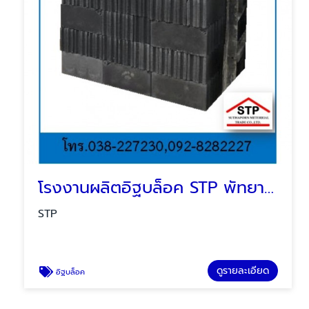
โรงงานผลิตอิฐบล็อค STP พัทยา บ่อวิน ระยอง
STP
ดูรายละเอียด
อิฐบล็อค