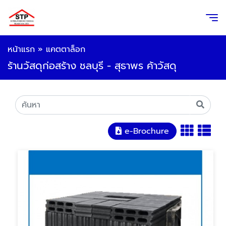
หน้าแรก
»
แคตตาล็อก
ร้านวัสดุก่อสร้าง ชลบุรี - สุธาพร ค้าวัสดุ
e-Brochure