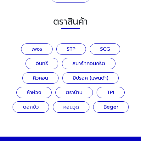
ตราสินค้า
เพชร
STP
SCG
อินทรี
สมาร์ทคอนกรีต
คิวคอน
ยิปรอค (แพนด้า)
ห้าห่วง
ตราบ้าน
TPI
ดอกบัว
คอนวูด
ฺBeger