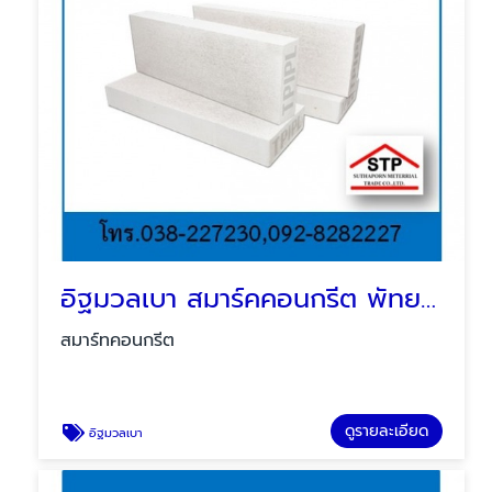
อิฐมวลเบา สมาร์คคอนกรีต พัทยา บ่อวิน ระยอง
สมาร์ทคอนกรีต
ดูรายละเอียด
อิฐมวลเบา