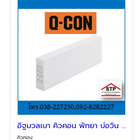
อิฐมวลเบา คิวคอน พัทยา บ่อวิน ระยอง
คิวคอน