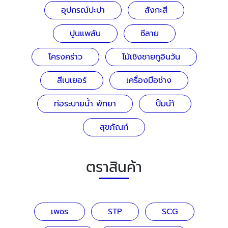
อุปกรณ์ปะปา
สังกะสี
ปูนแพล้น
ซีลาย
โครงคร่าว
ไม้เชิงชายทูอินวัน
สีเบเยอร์
เครื่องมือช่าง
ท่อระบายน้ำ พัทยา
ปั้มนำ้
สุขภัณฑ์
ตราสินค้า
เพชร
STP
SCG