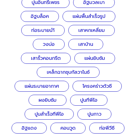
ปูนอินทรีเพชร
อิฐมวลเบา
อิฐบล็อค
แผ่นพื้นสำเร็จรูป
ท่อระบายนำ้
เสาหกเหลี่ยม
วงบ่อ
เสาบ้าน
เสารั้วคอนกรีต
แผ่นยิบซัม
เหล็กฉากชุบกัลวาไนซ์
แผ่นระบายอากาศ
โครงคร่าวตัวซี
ผงยิบซัม
ปูนทีพีไอ
ปูนสำเร็จทีพีไอ
ปูนกาว
อิฐแดง
คอนวูด
ท่อพีวีซี