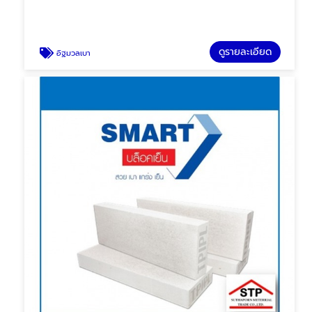
ดูรายละเอียด
อิฐมวลเบา