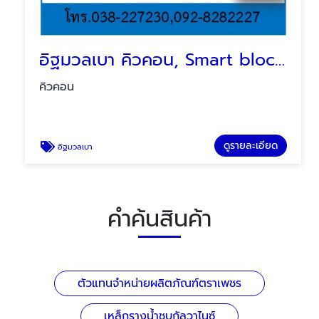
อิฐมวลเบา คิวคอน, Smart block พัทยา บ่อวิน
คิวคอน
ดูรายละเอียด
อิฐมวลเบา
คำค้นสินค้า
ตัวแทนจำหน่ายผลิตภัณฑ์ตราเพชร
เหล็กรางน้ำชุบกัลวาไนซ์