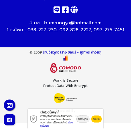
อีเมล :
bumrungya@hotmail.com
โทรศัพท์ :
038-227-230
,
092-828-2227
,
097-275-7451
© 2569
ร้านวัสดุก่อสร้าง ชลบุรี - สุธาพร ค้าวัสดุ
Work is Secure
Protect Data With Encrypt
Powered By
เว็บไซต์นี้ใช้คุกกี้
Thailand YellowPages
เราใช้คุกกี้เพื่อเพิ่มประสิทธิภาพและ
ตั้งค่าคุกกี้
ยอมรับ
มอบประสบการณ์ความพึงพอใจ
ของท่านในการใช้งานเว็บไซต์
เรียน
รู้เพิ่มเติม