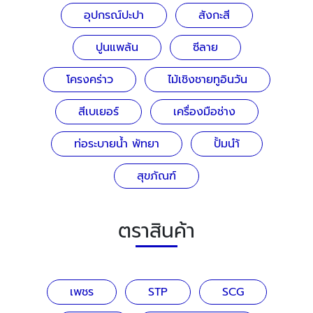
อุปกรณ์ปะปา
สังกะสี
ปูนแพล้น
ซีลาย
โครงคร่าว
ไม้เชิงชายทูอินวัน
สีเบเยอร์
เครื่องมือช่าง
ท่อระบายน้ำ พัทยา
ปั้มนำ้
สุขภัณฑ์
ตราสินค้า
เพชร
STP
SCG