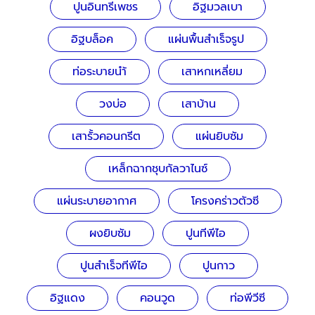
ปูนอินทรีเพชร
อิฐมวลเบา
อิฐบล็อค
แผ่นพื้นสำเร็จรูป
ท่อระบายนำ้
เสาหกเหลี่ยม
วงบ่อ
เสาบ้าน
เสารั้วคอนกรีต
แผ่นยิบซัม
เหล็กฉากชุบกัลวาไนซ์
แผ่นระบายอากาศ
โครงคร่าวตัวซี
ผงยิบซัม
ปูนทีพีไอ
ปูนสำเร็จทีพีไอ
ปูนกาว
อิฐแดง
คอนวูด
ท่อพีวีซี