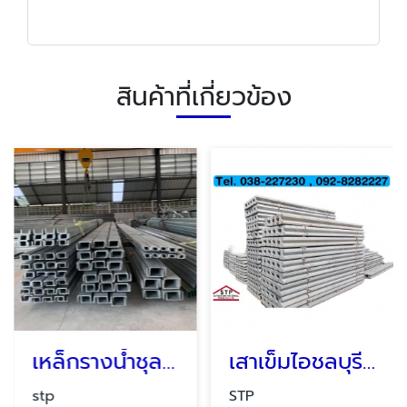
สินค้าที่เกี่ยวข้อง
เหล็กรางน้ำชุลกัลวาไนซ์ HDG ระยอง ชลบุรี บ่อวิน ปลวกแดง
เสาเข็มไอชลบุรี ระยอง บ่อวิน ปลวกแดง
stp
STP