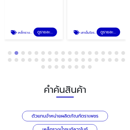
ดูรายละเอียด
ดูรายละเอียด
เหล็กรางน้ำชุบกัลวาไนซ์
เสาเข็มไอระยอง ปลวกแดง บ่อวิน ชลบุรี
คำค้นสินค้า
ตัวแทนจำหน่ายผลิตภัณฑ์ตราเพชร
เหล็กรางน้ำชุบกัลวาไนซ์